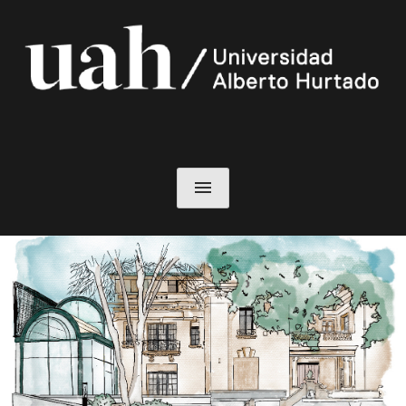
Skip
to
content
Elecciones
Universidad Alberto Hurtado
menu